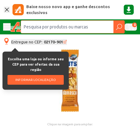
Baixe nosso novo app e ganhe descontos
exclusivos
0
Entregue no CEP:
02170-901
Escolha uma loja ou informe seu
CEP para ver ofertas da sua
região
INFORMAR LOCALIZAÇÃO
Clique na imagem para ampliar.