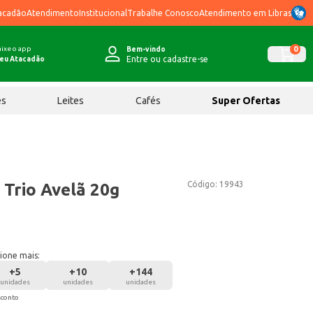
acadão
Atendimento
Institucional
Trabalhe Conosco
Atendimento em Libras
ixe o app
0
Bem-vindo
Entre ou cadastre-se
eu Atacadão
ês
Leites
Cafés
Super Ofertas
Código:
19943
 Trio Avelã 20g
ione mais:
+
5
+
10
+
144
unidades
unidades
unidades
sconto