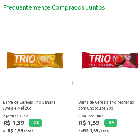
Tenha sempre em casa para um lanche entre as refeições.
Frequentemente Comprados Juntos
A Barra de Cereais Trio Avelã é uma opção para quem busca praticidade e sabo
Barra de Cereais Trio Banana,
Barra de Cereais Trio Morango
Aveia e Mel 20g
com Chocolate 20g
A partir de 3 unid.
A partir de 3 unid.
R$ 1,39
R$ 1,39
-
13
%
-
13
%
R$ 1,59
R$ 1,59
ou
/ cada
ou
/ cada