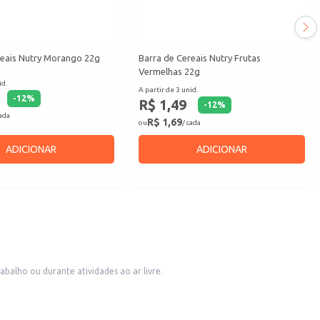
reais Nutry Morango 22g
Barra de Cereais Nutry Frutas
Vermelhas 22g
id.
A partir de 3 unid.
-
12
%
R$ 1,49
-
12
%
cada
R$ 1,69
ou
/ cada
ADICIONAR
ADICIONAR
balho ou durante atividades ao ar livre.