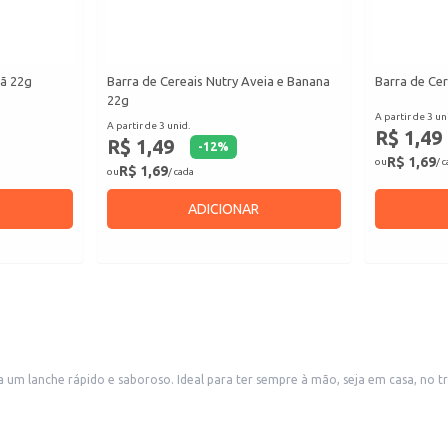
lã 22g
Barra de Cereais Nutry Aveia e Banana
Barra de Ce
22g
A partir de 3 un
A partir de 3 unid.
R$ 1,49
R$ 1,49
-
12
%
R$ 1,69
ou
/ 
R$ 1,69
ou
/ cada
ADICIONAR
um lanche rápido e saboroso. Ideal para ter sempre à mão, seja em casa, no tra
entes selecionados.