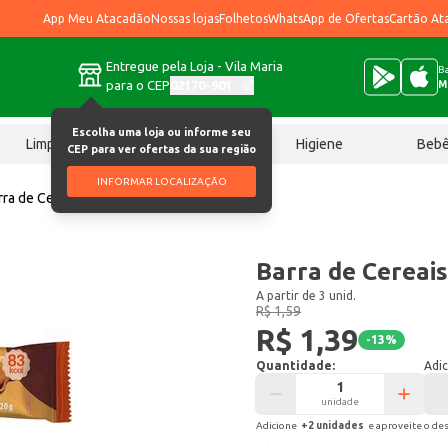
App Meu Atacadão
Nossas lojas
Folhetos
WhatsApp de Ofertas
Cartão At
Entregue pela Loja - Vila Maria
Ba
para o CEP
02170-901
M
Escolha uma loja ou informe seu
Limpeza
Chocolates
Higiene
Beb
CEP para ver ofertas da sua região
INFORMAR LOCALIZAÇÃO
rra de Cereais Trio Avelã 20g
Barra de Cereais
A partir de 3 unid.
R$ 1,59
R$ 1,39
-
13
%
Quantidade:
Adic
unidade
Adicione
+
2
unidade
s
e aproveite o de