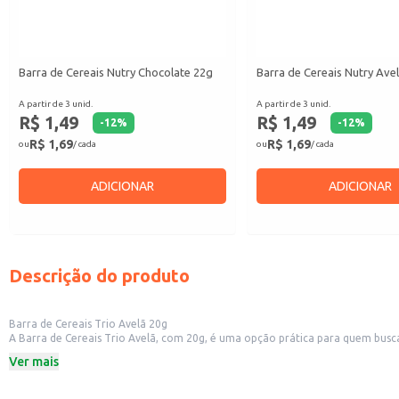
Barra de Cereais Nutry Chocolate 22g
Barra de Cereais Nutry Ave
A partir de 3 unid.
A partir de 3 unid.
R$ 1,49
R$ 1,49
-
12
%
-
12
%
R$ 1,69
R$ 1,69
ou
/ cada
ou
/ cada
ADICIONAR
ADICIONAR
Descrição do produto
Barra de Cereais Trio Avelã 20g
A Barra de Cereais Trio Avelã, com 20g, é uma opção prática para quem busca 
A barra de cereais é uma alternativa para quem busca um lanche com ingredi
Ver mais
Dicas de Uso:
Leve para o trabalho ou escola para um lanche rápido.
Consuma antes ou depois de atividades físicas.