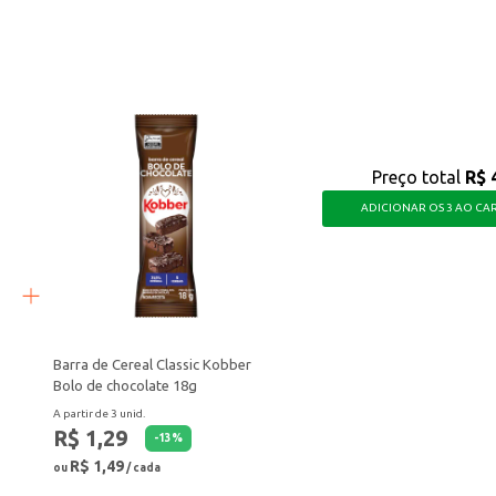
r no dia a dia.
Preço total
R$ 
ADICIONAR OS 3 AO CA
Barra de Cereal Classic Kobber
Bolo de chocolate 18g
A partir de 3 unid.
R$ 1,29
-
13
%
R$ 1,49
ou
/ cada