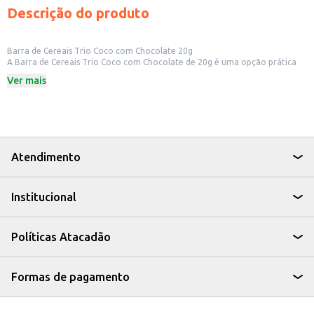
Descrição do produto
Barra de Cereais Trio Coco com Chocolate 20g
A Barra de Cereais Trio Coco com Chocolate de 20g é uma opção prática
para um lanche rápido e saboroso. Ideal para quem busca uma alternativa
Ver mais
para consumir entre as refeições, a barra combina a crocância dos cereais
com o sabor do coco e o toque do chocolate.
Dicas de Uso:
Perfeita para levar na bolsa ou mochila e consumir a qualquer hora e lugar.
Uma opção para lanches em escolas e escritórios.
Pode ser consumida como parte de um café da manhã rápido.
Ideal para quem pratica atividades físicas e busca energia.
Atendimento
A Barra de Cereais Trio Coco com Chocolate é uma escolha saborosa e
conveniente para quem busca um lanche com cereais e um toque especial
de coco e chocolate.
Institucional
Políticas Atacadão
Formas de pagamento