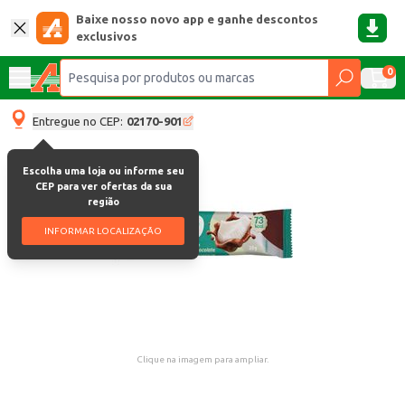
Baixe nosso novo app e ganhe descontos
exclusivos
0
Entregue no CEP:
02170-901
Escolha uma loja ou informe seu
CEP para ver ofertas da sua
região
INFORMAR LOCALIZAÇÃO
Clique na imagem para ampliar.