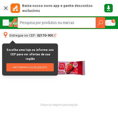
Baixe nosso novo app e ganhe descontos
exclusivos
0
Entregue no CEP:
02170-901
Escolha uma loja ou informe seu
CEP para ver ofertas da sua
região
INFORMAR LOCALIZAÇÃO
Clique na imagem para ampliar.