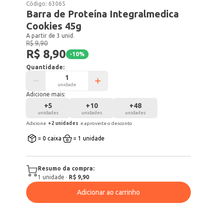
Código:
63065
Barra de Proteína Integralmedica
Cookies 45g
A partir de 3 unid.
R$ 9,90
R$ 8,90
-
10
%
Quantidade:
unidade
Adicione mais:
+
5
+
10
+
48
unidades
unidades
unidades
Adicione
+
2
unidade
s
e aproveite o desconto
= 0 caixa
= 1 unidade
Resumo da compra:
1
unidade
·
R$ 9,90
Adicionar ao carrinho