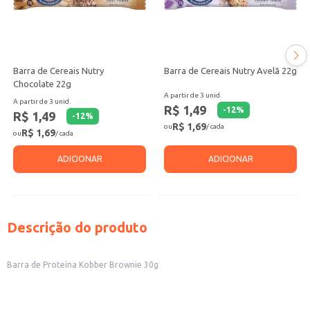
Barra de Cereais Nutry
Barra de Cereais Nutry Avelã 22g
Chocolate 22g
A partir de 3 unid.
A partir de 3 unid.
R$ 1,49
-
12
%
R$ 1,49
-
12
%
R$ 1,69
ou
/ cada
R$ 1,69
ou
/ cada
ADICIONAR
ADICIONAR
Descrição do produto
Barra de Proteína Kobber Brownie 30g