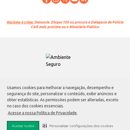
Racismo é crime.
Denuncie. Disque 100 ou procure a Delegacia de Polícia
Civil mais próxima ou o Ministério Público.
Atacadão S.A.
Usamos cookies para melhorar a navegação, desempenho e
Avenida Morvan Dias de Figueiredo, 6169, Vila Maria, São Paulo - SP | CEP
segurança do site, personalizar o conteúdo, exibir anúncios e
02170-901 | CNPJ: 75.315.333/0001-09
obter estatísticas. As permissões podem ser alteradas, exceto
Envio de documentos administrativos e jurídicos:
no caso dos cookies essenciais.
Avenida Morvan Dias de Figueiredo, 6169, Vila Maria, São Paulo - SP | CEP
Acesse a nossa Política de Privacidade.
02170-901
faleconosco@atacadao.com.br
Aceitar todos
Personalizar configurações dos cookies