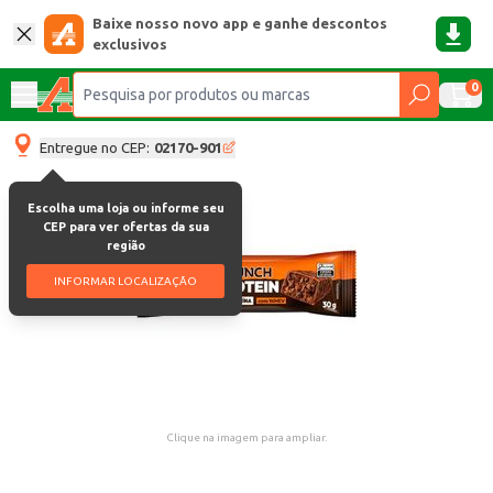
Baixe nosso novo app e ganhe descontos
exclusivos
0
Entregue no CEP:
02170-901
Escolha uma loja ou informe seu
CEP para ver ofertas da sua
região
INFORMAR LOCALIZAÇÃO
Clique na imagem para ampliar.