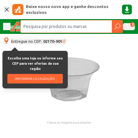
Baixe nosso novo app e ganhe descontos
exclusivos
0
Entregue no CEP:
02170-901
Escolha uma loja ou informe seu
CEP para ver ofertas da sua
região
INFORMAR LOCALIZAÇÃO
Clique na imagem para ampliar.