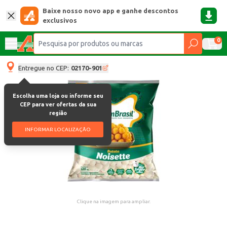
Baixe nosso novo app e ganhe descontos
exclusivos
0
Entregue no CEP:
02170-901
Escolha uma loja ou informe seu
CEP para ver ofertas da sua
região
INFORMAR LOCALIZAÇÃO
Clique na imagem para ampliar.