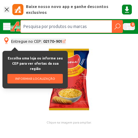
Baixe nosso novo app e ganhe descontos
exclusivos
0
Entregue no CEP:
02170-901
Escolha uma loja ou informe seu
CEP para ver ofertas da sua
região
INFORMAR LOCALIZAÇÃO
Clique na imagem para ampliar.