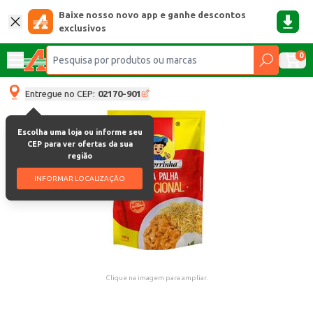
Baixe nosso novo app e ganhe descontos
exclusivos
0
Entregue no CEP:
02170-901
Escolha uma loja ou informe seu
CEP para ver ofertas da sua
região
INFORMAR LOCALIZAÇÃO
Clique na imagem para ampliar.