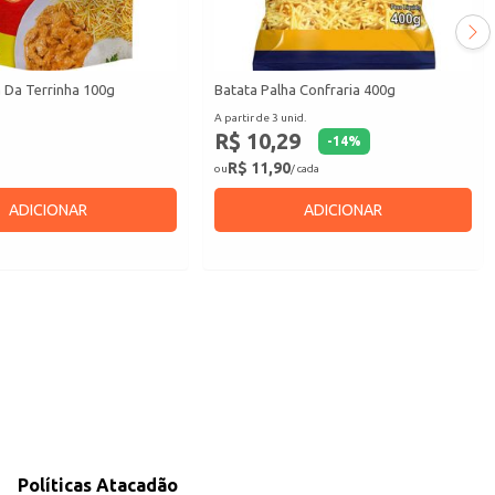
 Da Terrinha 100g
Batata Palha Confraria 400g
A partir de 3 unid.
R$ 10,29
-
14
%
R$ 11,90
ou
/ cada
ADICIONAR
ADICIONAR
Políticas Atacadão