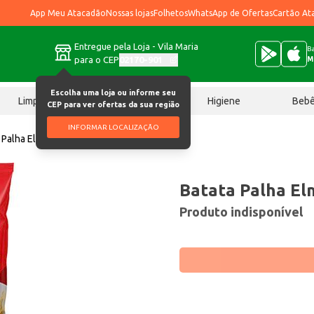
App Meu Atacadão
Nossas lojas
Folhetos
WhatsApp de Ofertas
Cartão At
Entregue pela Loja - Vila Maria
Ba
para o CEP
02170-901
M
Escolha uma loja ou informe seu
Limpeza
Chocolates
Higiene
Beb
CEP para ver ofertas da sua região
INFORMAR LOCALIZAÇÃO
 Palha Elma Chips 360g
Batata Palha El
Produto indisponível