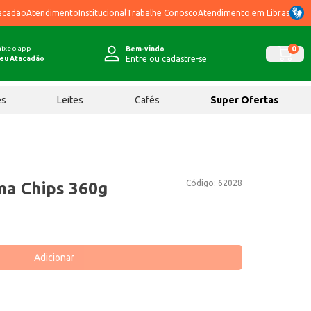
acadão
Atendimento
Institucional
Trabalhe Conosco
Atendimento em Libras
ixe o app
0
Bem-vindo
Entre ou cadastre-se
eu Atacadão
ês
Leites
Cafés
Super Ofertas
Código:
62028
ma Chips 360g
Adicionar