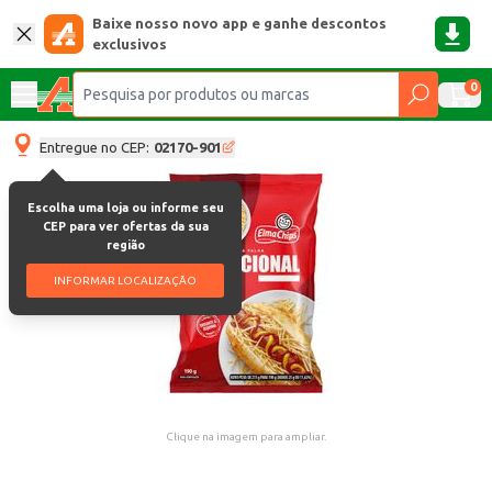
Baixe nosso novo app e ganhe descontos
exclusivos
0
Entregue no CEP:
02170-901
Escolha uma loja ou informe seu
CEP para ver ofertas da sua
região
INFORMAR LOCALIZAÇÃO
Clique na imagem para ampliar.