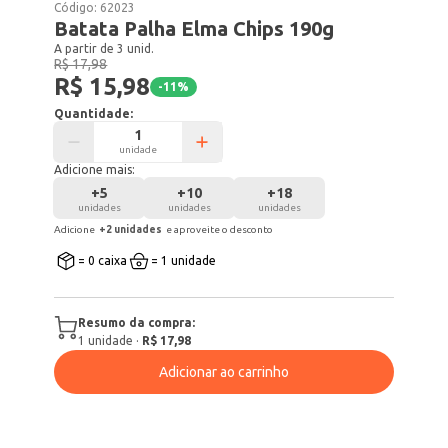
Código:
62023
Batata Palha Elma Chips 190g
A partir de 3 unid.
R$ 17,98
R$ 15,98
-
11
%
Quantidade:
unidade
Adicione mais:
+
5
+
10
+
18
unidades
unidades
unidades
Adicione
+
2
unidade
s
e aproveite o desconto
= 0 caixa
= 1 unidade
Resumo da compra:
1
unidade
·
R$ 17,98
Adicionar ao carrinho