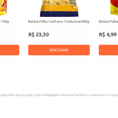
a 100g
Batata Palha Confraria Tradicional 800g
Batata Palha
R$ 23,50
R$ 4,99
ADICIONAR
al para revenda em pequenos comércios, como padarias,
mercearias e conveniências, além de ser uma boa opção para estabelecimentos que 