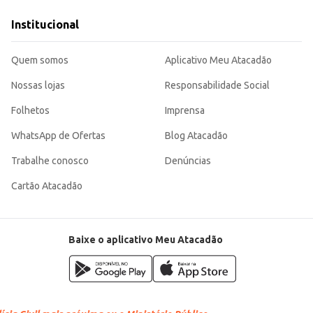
de em seus produtos.
ue agrada a muitos consumidores. Sua embalagem individual garante a conserva
Institucional
eriência de compra e consumo.
Quem somos
Aplicativo Meu Atacadão
Nossas lojas
Responsabilidade Social
Folhetos
Imprensa
WhatsApp de Ofertas
Blog Atacadão
Trabalhe conosco
Denúncias
Cartão Atacadão
Baixe o aplicativo Meu Atacadão