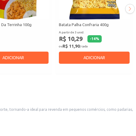
 Da Terrinha 100g
Batata Palha Confraria 400g
A partir de 3 unid.
R$ 10,29
-
14
%
R$ 11,90
ou
/ cada
ADICIONAR
ADICIONAR
oferecem lanches e aperitivos. A praticidade do tamanho do pacote também a torna uma escolha conveniente para consumo doméstico.