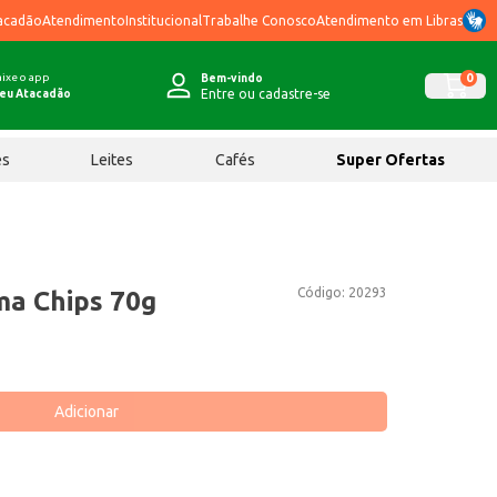
acadão
Atendimento
Institucional
Trabalhe Conosco
Atendimento em Libras
ixe o app
0
Bem-vindo
Entre ou cadastre-se
eu Atacadão
ês
Leites
Cafés
Super Ofertas
Código:
20293
ma Chips 70g
Adicionar