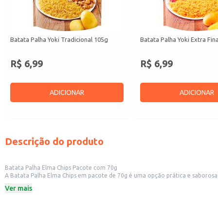
Batata Palha Yoki Tradicional 105g
Batata Palha Yoki Extra Fin
R$ 6,99
R$ 6,99
ADICIONAR
ADICIONAR
Descrição do produto
Batata Palha Elma Chips Pacote com 70g
A Batata Palha Elma Chips em pacote de 70g é uma opção prática e saborosa para diversas ocasiões. Sua embalagem individual facilita o consumo e o transporte, tornando-a ide
Ver mais
Dicas de uso:
Ideal como acompanhamento de lanches e refeições.
Perfeita para compor cestas de presentes e kits de lanches.
Uma opção prática para consumo individual ou em pequenas reuniões.