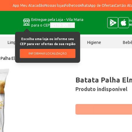
App Meu Atacadão
Nossas lojas
Folhetos
WhatsApp de Ofertas
Cartão At
Entregue pela Loja - Vila Maria
Ba
para o CEP
02170-901
M
Escolha uma loja ou informe seu
Limpeza
Chocolates
Higiene
Beb
CEP para ver ofertas da sua região
INFORMAR LOCALIZAÇÃO
 Palha Elma Chips 70g
Batata Palha El
Produto indisponível