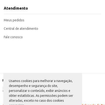
Adequada para revenda em estabelecimentos comerciais que buscam varieda
A Batata Palha Elma Chips oferece um produto de qualidade, com um sabor q
Atendimento
para o varejista. A praticidade e o sabor contribuem para uma boa exp
Marca: Elma Chips
Departamento: Mercearia
Meus pedidos
Categoria: Batata palha
Conteúdo: 70g
EAN: 7892840814830
Central de atendimento
Fale conosco
Formas de pagamento
Usamos cookies para melhorar a navegação,
desempenho e segurança do site,
personalizar o conteúdo, exibir anúncios e
obter estatísticas. As permissões podem ser
alteradas, exceto no caso dos cookies