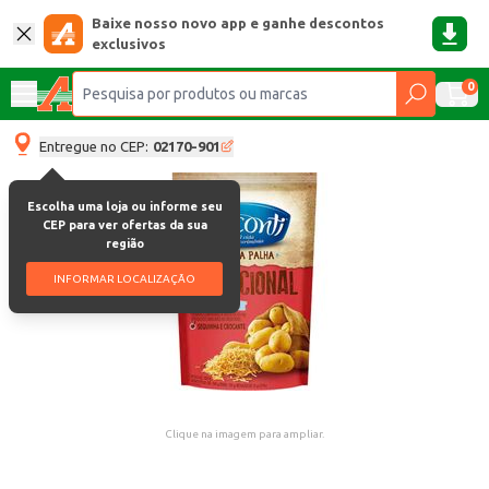
Baixe nosso novo app e ganhe descontos
exclusivos
0
Entregue no CEP:
02170-901
Escolha uma loja ou informe seu
CEP para ver ofertas da sua
região
INFORMAR LOCALIZAÇÃO
Clique na imagem para ampliar.