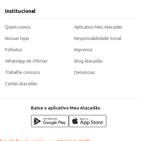
do com a demanda.
Institucional
 ou como petisco.
abor e um produto de alta qualidade para seus clientes ou para o seu consumo 
Quem somos
Aplicativo Meu Atacadão
Nossas lojas
Responsabilidade Social
Folhetos
Imprensa
WhatsApp de Ofertas
Blog Atacadão
Trabalhe conosco
Denúncias
Cartão Atacadão
Baixe o aplicativo Meu Atacadão