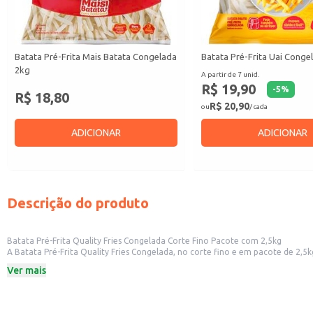
Batata Pré-Frita Mais Batata Congelada
Batata Pré-Frita Uai Conge
2kg
A partir de 7 unid.
R$ 19,90
-
5
%
R$ 18,80
R$ 20,90
ou
/ cada
ADICIONAR
ADICIONAR
Descrição do produto
Batata Pré-Frita Quality Fries Congelada Corte Fino Pacote com 2,5kg
A Batata Pré-Frita Quality Fries Congelada, no corte fino e em pacote de 2,5
buscam agilidade no preparo de seus pratos sem abrir mão da qualidade. Ta
Ver mais
Corte fino, ideal para fritura rápida e crocante.
Embalagem de 2,5kg, com ótimo custo-benefício.
Produto congelado, mantendo a qualidade e frescor.
Dicas de Uso: