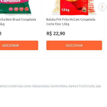
rita Bem Brasil Congelada
Batata Pré-Frita McCain Congelada
05kg
Corte Fino 1,5kg
0
R$ 22,90
ADICIONAR
ADICIONAR
mentos comerciais como restaurantes, lanchonetes, bares e food trucks, que
osas em casa, com o mínimo de esforço.