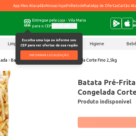
App Meu Atacadão
Nossas lojas
Folhetos
WhatsApp de Ofertas
Cartão At
Entregue pela Loja - Vila Maria
Ba
para o CEP
02170-901
M
Escolha uma loja ou informe seu
Limpeza
Chocolates
Higiene
Beb
CEP para ver ofertas da sua região
INFORMAR LOCALIZAÇÃO
lada
Batata Pré Frita Quality Fries Congelada Corte Fino 2,5kg
Batata Pré-Frita
Congelada Corte
Produto indisponível