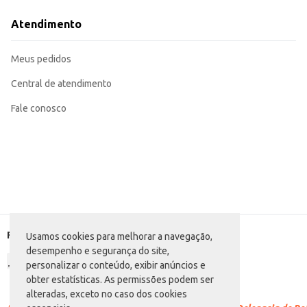
Para um resultado ideal, siga as instruções de preparo na embalagem.
Pode ser usada em porções individuais ou em grandes quantidades, de acor
Atendimento
Sirva como acompanhamento de hambúrgueres, sanduíches, pratos principais
Experimente adicionar temperos e molhos para incrementar o sabor.
Com a Batata Pré-Frita Quality Fries Congelada, você garante praticidade, s
Meus pedidos
otimizando o seu tempo e recursos.
Central de atendimento
Fale conosco
Formas de pagamento
Usamos cookies para melhorar a navegação,
desempenho e segurança do site,
personalizar o conteúdo, exibir anúncios e
obter estatísticas. As permissões podem ser
alteradas, exceto no caso dos cookies