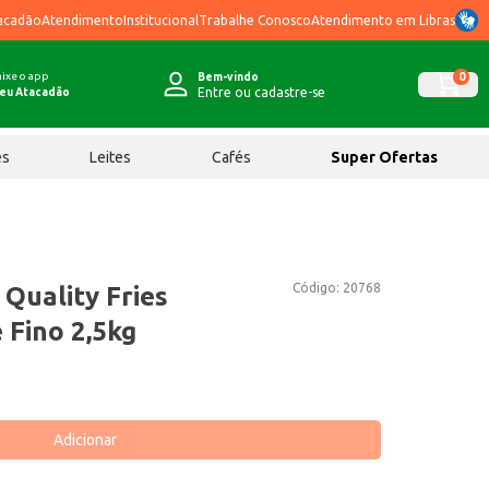
acadão
Atendimento
Institucional
Trabalhe Conosco
Atendimento em Libras
ixe o app
0
Bem-vindo
Entre ou cadastre-se
eu Atacadão
ês
Leites
Cafés
Super Ofertas
Código:
20768
 Quality Fries
 Fino 2,5kg
Adicionar