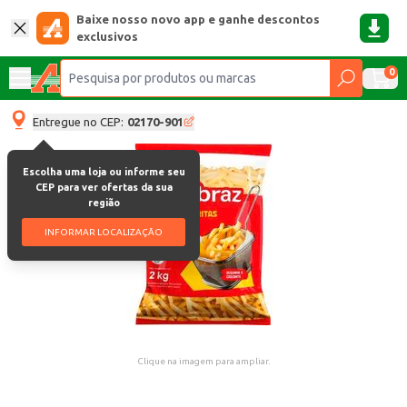
Baixe nosso novo app e ganhe descontos
exclusivos
0
Entregue no CEP:
02170-901
Escolha uma loja ou informe seu
CEP para ver ofertas da sua
região
INFORMAR LOCALIZAÇÃO
Clique na imagem para ampliar.