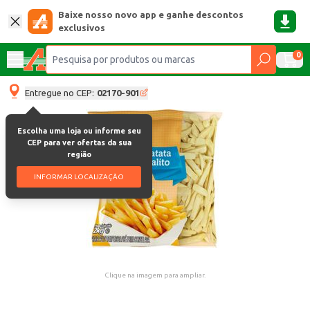
Baixe nosso novo app e ganhe descontos
exclusivos
0
Entregue no CEP:
02170-901
Escolha uma loja ou informe seu
CEP para ver ofertas da sua
região
INFORMAR LOCALIZAÇÃO
Clique na imagem para ampliar.