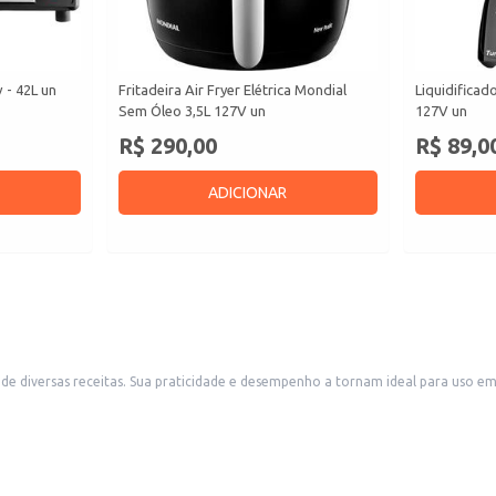
 - 42L un
Fritadeira Air Fryer Elétrica Mondial
Liquidifica
Sem Óleo 3,5L 127V un
127V un
R$ 290,00
R$ 89,0
ADICIONAR
de diversas receitas. Sua praticidade e desempenho a tornam ideal para uso em
ade e agilidade na cozinha.
as.