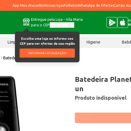
App Meu Atacadão
Nossas lojas
Folhetos
WhatsApp de Ofertas
Cartão At
Entregue pela Loja - Vila Maria
Ba
para o CEP
02170-901
M
Escolha uma loja ou informe seu
Limpeza
Chocolates
Higiene
Beb
CEP para ver ofertas da sua região
INFORMAR LOCALIZAÇÃO
Batedeira Planetária Mondial 220V un
Batedeira Plane
un
Produto indisponível