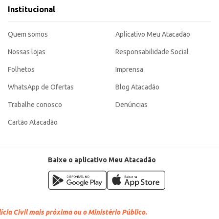
 e praticidade na produção de bolos, tortas e outros doces.
Institucional
ia a dia.
e no preparo de suas receitas, seja para uso profissional ou doméstico, otimi
Quem somos
Aplicativo Meu Atacadão
Nossas lojas
Responsabilidade Social
Folhetos
Imprensa
WhatsApp de Ofertas
Blog Atacadão
Trabalhe conosco
Denúncias
Cartão Atacadão
Baixe o aplicativo Meu Atacadão
cia Civil mais próxima ou o Ministério Público.