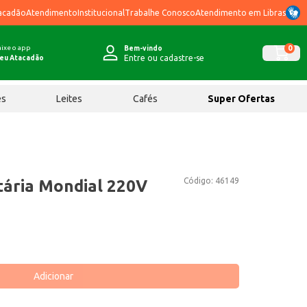
acadão
Atendimento
Institucional
Trabalhe Conosco
Atendimento em Libras
ixe o app
0
Bem-vindo
Entre ou cadastre-se
eu Atacadão
ês
Leites
Cafés
Super Ofertas
Código:
46149
tária Mondial 220V
Adicionar