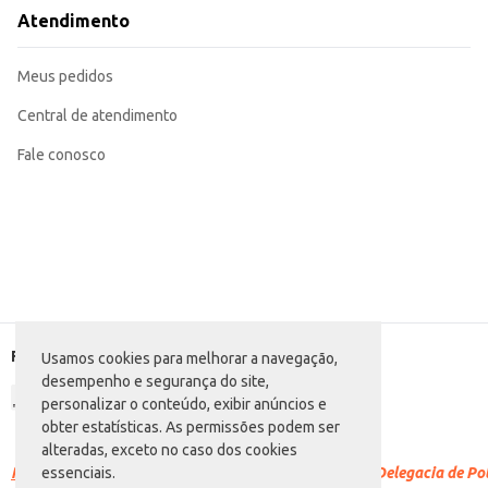
Recomendada para uso em estabelecimentos comerciais que buscam eficiência
Atendimento
Também adequada para uso doméstico, facilitando o preparo de receitas no d
Com a Batedeira Planetária Mondial 220V, você garante praticidade e agilidad
Meus pedidos
Central de atendimento
Fale conosco
Formas de pagamento
Usamos cookies para melhorar a navegação,
desempenho e segurança do site,
personalizar o conteúdo, exibir anúncios e
obter estatísticas. As permissões podem ser
alteradas, exceto no caso dos cookies
Racismo é crime.
Denuncie. Disque 100 ou procure a Delegacia de Polí
essenciais.