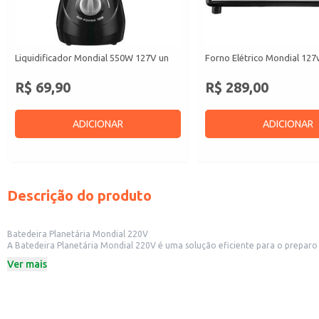
Liquidificador Mondial 550W 127V un
Forno Elétrico Mondial 127v
R$ 69,90
R$ 289,00
ADICIONAR
ADICIONAR
Descrição do produto
Batedeira Planetária Mondial 220V
A Batedeira Planetária Mondial 220V é uma solução eficiente para o preparo 
além de ser uma excelente opção para uso doméstico por quem busca praticid
Ver mais
Marca: Mondial
Voltagem: 220V
Dicas de Uso:
Ideal para bater claras em neve, massas leves e cremosas, e preparar cobertur
Perfeita para uso em grandes quantidades, otimizando o tempo de preparo.