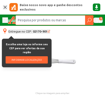
Baixe nosso novo app e ganhe descontos
exclusivos
0
Entregue no CEP:
02170-901
Escolha uma loja ou informe seu
CEP para ver ofertas da sua
região
INFORMAR LOCALIZAÇÃO
Clique na imagem para ampliar.