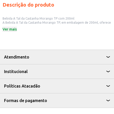
Descrição do produto
Bebida A Tal da Castanha Morango TP com 200ml
A Bebida A Tal da Castanha Morango TP, em embalagem de 200ml, oferece
uma opção saborosa e prática de bebida vegetal à base de castanha. Ideal
Ver mais
para consumo individual ou para estabelecimentos comerciais que buscam
oferecer variedade aos seus clientes. Sua embalagem individual facilita o
consumo e o transporte, sendo uma opção conveniente para lanchonetes,
restaurantes e outros negócios do ramo alimentício.
Marca: ATDC
Volume: 200ml
Sabor: Morango
Atendimento
Dicas de Uso:
Sirva gelada para um refresco delicioso.
Utilize como ingrediente em receitas de smoothies e shakes.
Institucional
Ofereça como opção de bebida em seu estabelecimento comercial.
A Bebida A Tal da Castanha Morango TP proporciona um sabor agradável e
uma alternativa saudável para quem busca opções de bebidas vegetais. Sua
praticidade em embalagem individual a torna uma escolha inteligente para
Políticas Atacadão
consumo pessoal ou revenda.
Formas de pagamento