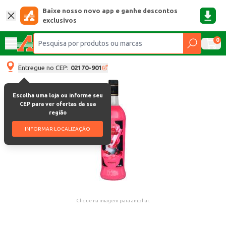
Baixe nosso novo app e ganhe descontos
exclusivos
0
Entregue no CEP:
02170-901
Escolha uma loja ou informe seu
CEP para ver ofertas da sua
região
INFORMAR LOCALIZAÇÃO
Clique na imagem para ampliar.