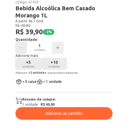
Código:
61929
Bebida Alcoólica Bem Casado
Morango 1L
A partir de 3 unid.
R$ 40,90
R$ 39,90
-
2
%
Quantidade:
unidade
Adicione mais:
+
5
+
10
unidades
unidades
Adicione
+
2
unidade
s
e aproveite o desconto
= 0 caixa
= 1 unidade
Resumo da compra:
1
unidade
·
R$ 40,90
Adicionar ao carrinho