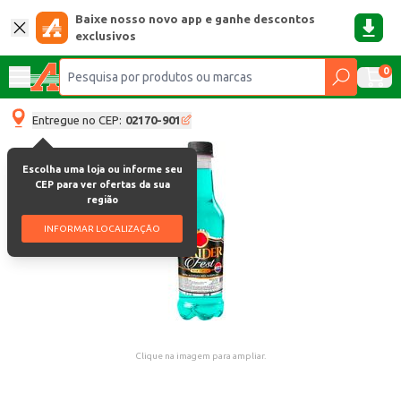
Baixe nosso novo app e ganhe descontos
exclusivos
0
Entregue no CEP:
02170-901
Escolha uma loja ou informe seu
CEP para ver ofertas da sua
região
INFORMAR LOCALIZAÇÃO
Clique na imagem para ampliar.