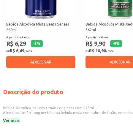
Bebida Alcoólica Mista Beats Senses
Bebida Alcoólica Mista Xe
269ml
362ml
A partir de 4 unid.
A partir de 6 unid.
R$ 6,29
R$ 9,90
-
3
%
-
9
%
R$ 6,49
R$ 10,90
ou
/ cada
ou
/ cada
ADICIONAR
ADICIONAR
Descrição do produto
Bebida Alcoólica Ice Leev Limão Long neck com 275ml
A Ice Leev Limão Long neck é uma bebida mista com sabor de limão, em embalagem de 275ml. Sua apresentação em garrafa long neck a torna ideal para diversas ocasiões e ambientes. A prat
e o armazenamento, sendo uma opção conveniente para estabelecimentos co
Ver mais
Dicas de uso:
Serve como opção refrescante em bares, restaurantes e lanchonetes.
Ideal para revenda em mercearias, conveniências e supermercados.