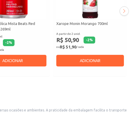
lica Mista Beats Red
Xarope Monin Morango 700ml
 269ml
A partir de 2 unid.
id.
R$ 50,90
-
2
%
-
2
%
R$ 51,90
ou
/ cada
cada
ADICIONAR
ADICIONAR