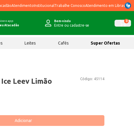
acadão
Atendimento
Institucional
Trabalhe Conosco
Atendimento em Libras
ixe o app
0
Bem-vindo
Entre ou cadastre-se
eu Atacadão
ês
Leites
Cafés
Super Ofertas
Código:
45114
 Ice Leev Limão
Adicionar