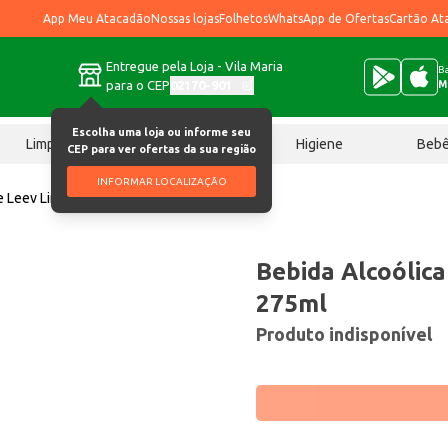
App Meu Atacadão
Nossas lojas
Folhetos
WhatsApp de Ofertas
Cartão At
Entregue pela Loja - Vila Maria
Ba
para o CEP
02170-901
M
Escolha uma loja ou informe seu
Limpeza
Chocolates
Higiene
Beb
CEP para ver ofertas da sua região
INFORMAR LOCALIZAÇÃO
ce Leev Limão 275ml
Bebida Alcoólica
275ml
Produto indisponível