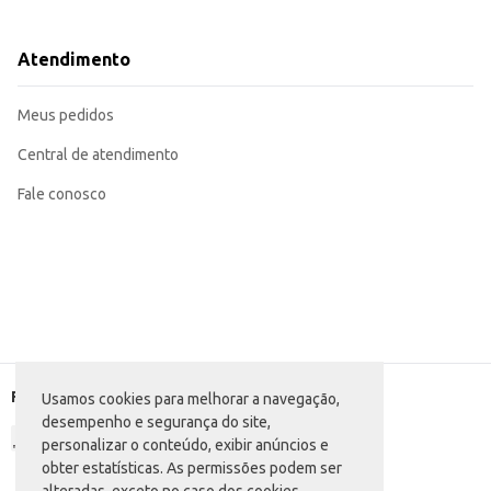
Adequada para consumo em casa, em eventos ou reuniões informais.
A Ice Leev Limão Long neck oferece uma opção saborosa e versátil para diferentes públicos. Sua embalagem e formato contribuem para uma experiência de consumo prática e agradável, tanto
doméstico.
Atendimento
Marca: Leev
Departamento: Bebidas
Categoria: Bebida mista
Meus pedidos
Conteúdo: 275ml
EAN: 7898915949001
Central de atendimento
Fale conosco
Formas de pagamento
Usamos cookies para melhorar a navegação,
desempenho e segurança do site,
personalizar o conteúdo, exibir anúncios e
obter estatísticas. As permissões podem ser