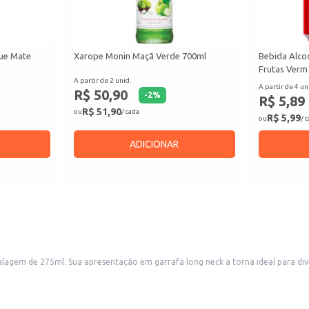
que Mate
Xarope Monin Maçã Verde 700ml
Bebida Alcoó
Frutas Verm
A partir de 2 unid.
A partir de 4 un
R$ 50,90
-
2
%
R$ 5,89
R$ 51,90
ou
/ cada
R$ 5,99
ou
/ 
ADICIONAR
icidade da embalagem facilita o transporte
merciais e consumidores finais.