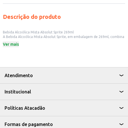
Descrição do produto
Bebida Alcoólica Mista Absolut Sprite 269ml
A Bebida Alcoólica Mista Absolut Sprite, em embalagem de 269ml, combina
a vodka Absolut com o sabor refrescante de Sprite, oferecendo uma opção
Ver mais
pronta para beber e com praticidade. Ideal para quem busca uma bebida
saborosa e fácil de consumir, sem a necessidade de preparo.
Dicas de Uso:
Perfeita para momentos de descontração em casa ou com amigos.
Uma opção refrescante para festas e eventos.
Ideal para quem aprecia o sabor da vodka Absolut com um toque cítrico e
borbulhante.
Atendimento
A Bebida Alcoólica Mista Absolut Sprite é uma escolha conveniente para
quem busca uma bebida saborosa e com a qualidade reconhecida da marca
Absolut, aliada à praticidade para qualquer ocasião.
Institucional
Políticas Atacadão
Formas de pagamento