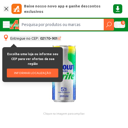
Baixe nosso novo app e ganhe descontos
exclusivos
0
Entregue no CEP:
02170-901
Escolha uma loja ou informe seu
CEP para ver ofertas da sua
região
INFORMAR LOCALIZAÇÃO
Clique na imagem para ampliar.