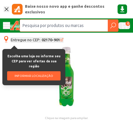
Baixe nosso novo app e ganhe descontos
exclusivos
0
Entregue no CEP:
02170-901
Escolha uma loja ou informe seu
CEP para ver ofertas da sua
região
INFORMAR LOCALIZAÇÃO
Clique na imagem para ampliar.