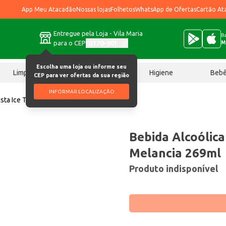
App Meu Atacadão
Nossas lojas
Folhetos
WhatsApp de Ofertas
Cartão At
Entregue pela Loja - Vila Maria
Ba
para o CEP
02170-901
M
Escolha uma loja ou informe seu
Limpeza
Chocolates
Higiene
Beb
CEP para ver ofertas da sua região
INFORMAR LOCALIZAÇÃO
ista Ice Tsunami Melancia 269ml
Bebida Alcoólica
Melancia 269ml
Produto indisponível