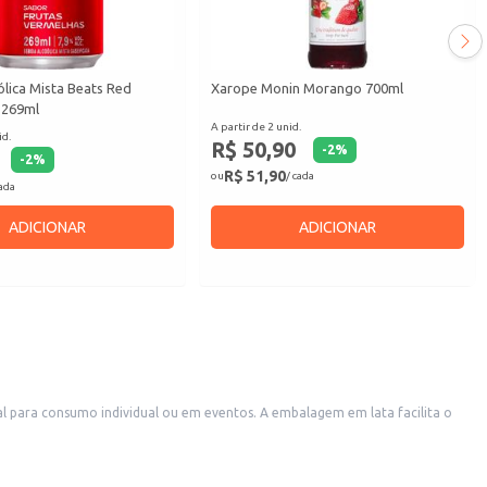
lica Mista Beats Red
Xarope Monin Morango 700ml
 269ml
A partir de 2 unid.
id.
R$ 50,90
-
2
%
-
2
%
R$ 51,90
ou
/ cada
cada
ADICIONAR
ADICIONAR