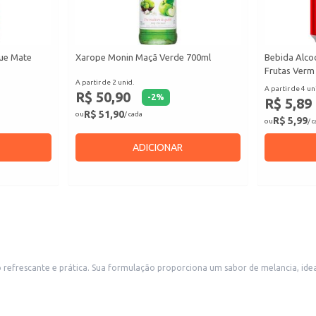
que Mate
Xarope Monin Maçã Verde 700ml
Bebida Alcoó
Frutas Verm
A partir de 2 unid.
A partir de 4 un
R$ 50,90
-
2
%
R$ 5,89
R$ 51,90
ou
/ cada
R$ 5,99
ou
/ 
ADICIONAR
idual ou em eventos. A embalagem em lata facilita o
merciais.