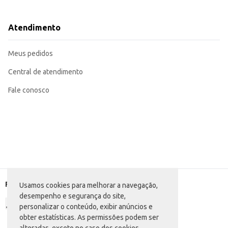
Adequada para consumo em festas e eventos, oferecendo praticidade e sabor
Marca: Tsunami
Atendimento
Departamento: Bebidas
Categoria: Bebida mista
Conteúdo: 269ml
Meus pedidos
EAN: 7898275251547
Central de atendimento
Fale conosco
Formas de pagamento
Usamos cookies para melhorar a navegação,
desempenho e segurança do site,
personalizar o conteúdo, exibir anúncios e
obter estatísticas. As permissões podem ser