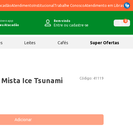
acadão
Atendimento
Institucional
Trabalhe Conosco
Atendimento em Libras
ixe o app
0
Bem-vindo
Entre ou cadastre-se
eu Atacadão
ês
Leites
Cafés
Super Ofertas
Código:
41119
 Mista Ice Tsunami
Adicionar