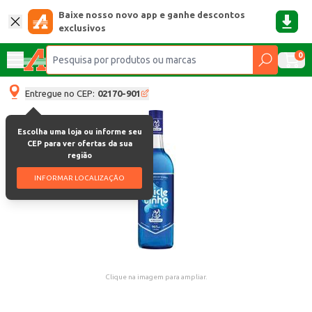
Baixe nosso novo app e ganhe descontos
exclusivos
0
Entregue no CEP:
02170-901
Escolha uma loja ou informe seu
CEP para ver ofertas da sua
região
INFORMAR LOCALIZAÇÃO
Clique na imagem para ampliar.