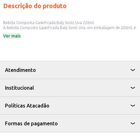
Descrição do produto
Bebida Composta Gaseificada Baly Sonic Uva 220ml
A Bebida Composta Gaseificada Baly Sonic Uva, em embalagem de 220ml, é
uma opção refrescante e saborosa. Ideal para quem busca uma bebida com
Ver mais
sabor de uva e um toque de gás, ela pode ser consumida em diversas
ocasiões.
Dicas de Uso:
Perfeita para acompanhar lanches e refeições leves.
Uma boa opção para eventos e festas.
Pode ser consumida gelada para uma experiência ainda mais refrescante.
Ideal para revenda em mercados, bares e lanchonetes.
Atendimento
A Bebida Composta Gaseificada Baly Sonic Uva é uma escolha prática e
saborosa para quem busca uma bebida com um toque especial.
Institucional
Políticas Atacadão
Formas de pagamento