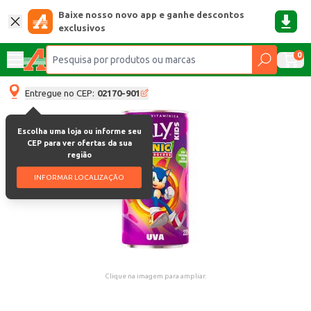
Baixe nosso novo app e ganhe descontos
exclusivos
0
Entregue no CEP:
02170-901
Escolha uma loja ou informe seu
CEP para ver ofertas da sua
região
INFORMAR LOCALIZAÇÃO
Clique na imagem para ampliar.