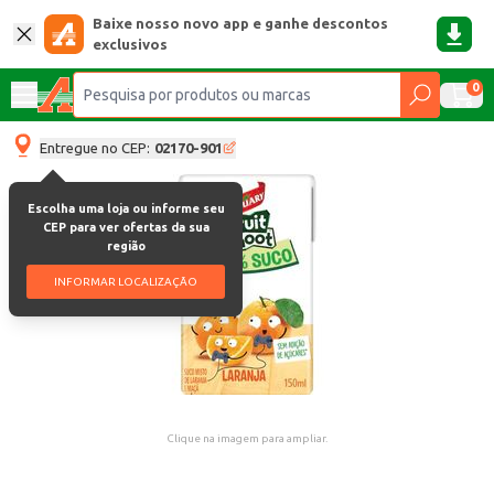
Baixe nosso novo app e ganhe descontos
exclusivos
0
Entregue no CEP:
02170-901
Escolha uma loja ou informe seu
CEP para ver ofertas da sua
região
INFORMAR LOCALIZAÇÃO
Clique na imagem para ampliar.