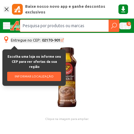
Baixe nosso novo app e ganhe descontos
exclusivos
0
Entregue no CEP:
02170-901
Escolha uma loja ou informe seu
CEP para ver ofertas da sua
região
INFORMAR LOCALIZAÇÃO
Clique na imagem para ampliar.