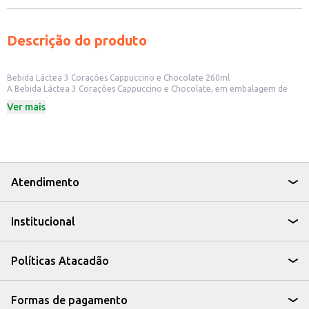
Descrição do produto
Bebida Láctea 3 Corações Cappuccino e Chocolate 260ml
A Bebida Láctea 3 Corações Cappuccino e Chocolate, em embalagem de
260ml, é uma opção saborosa e prática para quem busca uma bebida
Ver mais
cremosa e com o sabor marcante de cappuccino e chocolate. Ideal para
consumo em diversos momentos do dia, a bebida láctea é uma alternativa
saborosa para quem aprecia essas combinações.
Dicas de Uso:
Perfeita para acompanhar lanches e refeições rápidas.
Uma opção para levar e consumir em qualquer lugar.
Ideal para ter em casa e oferecer aos seus clientes.
Atendimento
A Bebida Láctea 3 Corações Cappuccino e Chocolate é uma escolha que
combina praticidade e sabor, sendo uma opção versátil para o seu dia a dia.
Institucional
Políticas Atacadão
Formas de pagamento