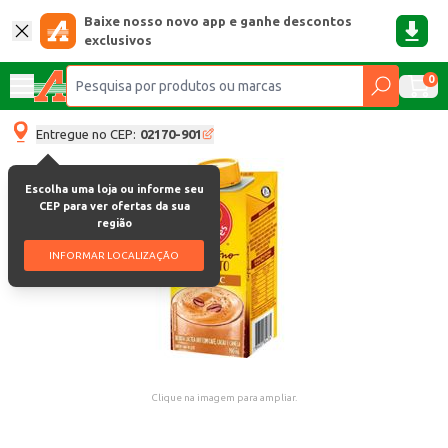
Baixe nosso novo app e ganhe descontos
exclusivos
0
Entregue no CEP:
02170-901
Escolha uma loja ou informe seu
CEP para ver ofertas da sua
região
INFORMAR LOCALIZAÇÃO
Clique na imagem para ampliar.