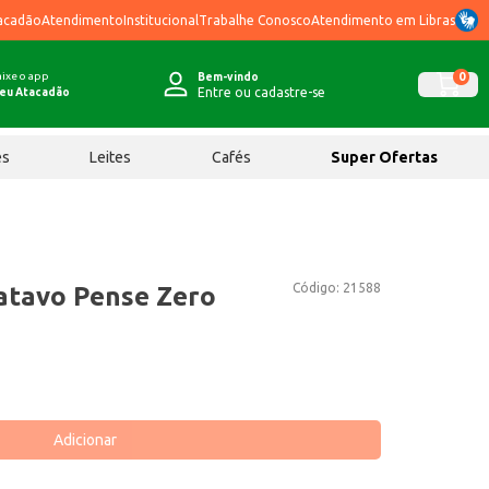
acadão
Atendimento
Institucional
Trabalhe Conosco
Atendimento em Libras
ixe o app
0
Bem-vindo
Entre ou cadastre-se
eu Atacadão
ês
Leites
Cafés
Super Ofertas
Código:
21588
atavo Pense Zero
Adicionar