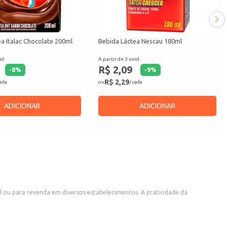
a Italac Chocolate 200ml
Bebida Láctea Nescau 180ml
id.
A partir de 3 unid.
R$ 2,09
-
8
%
-
9
%
R$ 2,29
cada
ou
/ cada
ADICIONAR
ADICIONAR