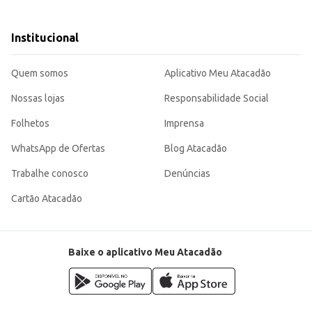
os que oferecem bebidas.
A Bebida Láctea Batavo Pense Zero Morango apresenta um sabor agradável e se d
Institucional
Quem somos
Aplicativo Meu Atacadão
Nossas lojas
Responsabilidade Social
Folhetos
Imprensa
WhatsApp de Ofertas
Blog Atacadão
Trabalhe conosco
Denúncias
Cartão Atacadão
Baixe o aplicativo Meu Atacadão