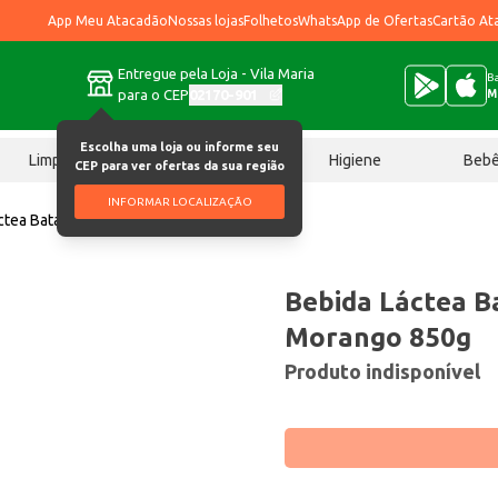
App Meu Atacadão
Nossas lojas
Folhetos
WhatsApp de Ofertas
Cartão At
Entregue pela Loja - Vila Maria
Ba
para o CEP
02170-901
M
Escolha uma loja ou informe seu
Limpeza
Chocolates
Higiene
Beb
CEP para ver ofertas da sua região
INFORMAR LOCALIZAÇÃO
ctea Batavo Pense Zero Morango 850g
Bebida Láctea B
Morango 850g
Produto indisponível