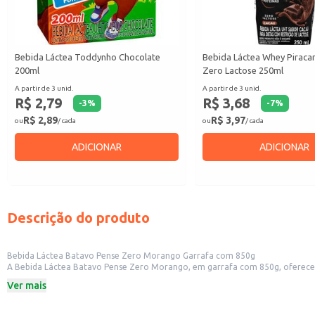
Bebida Láctea Toddynho Chocolate
Bebida Láctea Whey Piraca
200ml
Zero Lactose 250ml
A partir de 3 unid.
A partir de 3 unid.
R$ 2,79
R$ 3,68
-
3
%
-
7
%
R$ 2,89
R$ 3,97
ou
/ cada
ou
/ cada
ADICIONAR
ADICIONAR
Descrição do produto
Bebida Láctea Batavo Pense Zero Morango Garrafa com 850g
A Bebida Láctea Batavo Pense Zero Morango, em garrafa com 850g, oferece uma opção saborosa e prática. Sua formulação é ideal para consumo individual 
embalagem garante fácil manuseio e armazenamento, tornando-a uma escolh
Ver mais
Dicas de uso:
Serve como opção refrescante para consumo individual em casa.
Ideal para revenda em mercearias, padarias, e outros pequenos comércios.