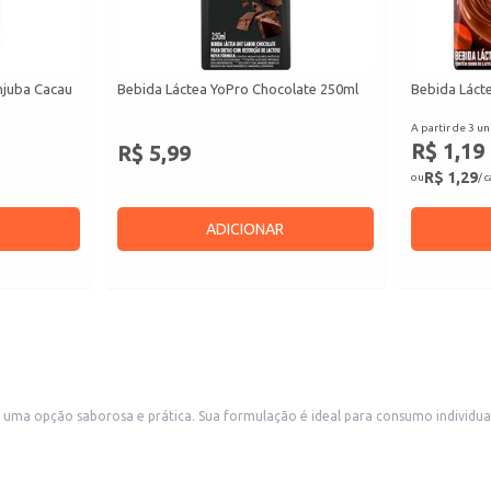
njuba Cacau
Bebida Láctea YoPro Chocolate 250ml
Bebida Lácte
A partir de 3 un
R$ 1,19
R$ 5,99
R$ 1,29
ou
/ 
ADICIONAR
ou para revenda em diversos estabelecimentos. A praticidade da
a conveniente para diferentes contextos.