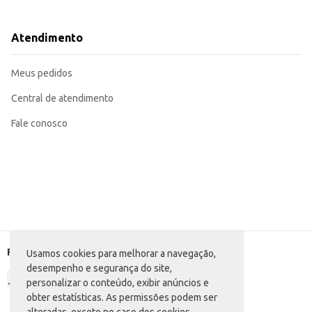
Pode ser incluída no cardápio de lanchonetes, restaurantes e estabeleciment
Marca: Batavo
Atendimento
Departamento: Frios e congelados
Categoria: Bebida láctea
Conteúdo: 850g
Meus pedidos
EAN: 7891515980122
Central de atendimento
Fale conosco
Formas de pagamento
Usamos cookies para melhorar a navegação,
desempenho e segurança do site,
personalizar o conteúdo, exibir anúncios e
obter estatísticas. As permissões podem ser