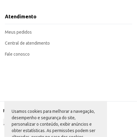
Dicas de Uso:
Sirva gelada para um sabor ainda mais refrescante.
Ideal para consumo direto ou como ingrediente em receitas de sobremesas e
Atendimento
Perfeita para complementar lanches e refeições.
Uma opção prática e saborosa para o seu dia a dia.
A Bebida Láctea Carolina Salada de Frutas oferece praticidade e sabor em um
Meus pedidos
e estabelecimentos.
Central de atendimento
Fale conosco
Formas de pagamento
Usamos cookies para melhorar a navegação,
desempenho e segurança do site,
personalizar o conteúdo, exibir anúncios e
obter estatísticas. As permissões podem ser