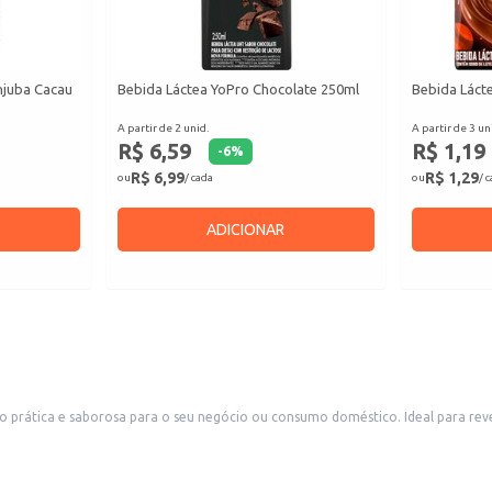
njuba Cacau
Bebida Láctea YoPro Chocolate 250ml
Bebida Lácte
A partir de 2 unid.
A partir de 3 un
R$ 6,59
R$ 1,19
-
6
%
R$ 6,99
R$ 1,29
ou
/ cada
ou
/ 
ADICIONAR
o prática e saborosa para o seu negócio ou consumo doméstico. Ideal para re
 praticidade e um sabor refrescante.