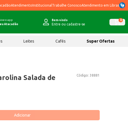
acadão
Atendimento
Institucional
Trabalhe Conosco
Atendimento em Libras
ixe o app
0
Bem-vindo
Entre ou cadastre-se
eu Atacadão
ês
Leites
Cafés
Super Ofertas
Código:
38881
arolina Salada de
Adicionar