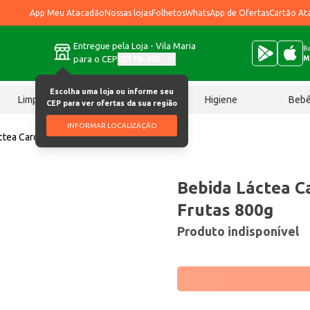
App Meu Atacadão
Nossas lojas
Folhetos
WhatsApp de Ofertas
Cartão At
Entregue pela Loja - Vila Maria
Ba
para o CEP
02170-901
M
Escolha uma loja ou informe seu
Limpeza
Chocolates
Higiene
Beb
CEP para ver ofertas da sua região
INFORMAR LOCALIZAÇÃO
ctea Carolina Salada de Frutas 800g
Bebida Láctea C
Frutas 800g
Produto indisponível