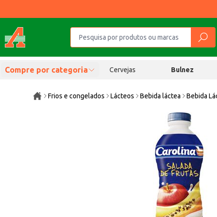
Compre por categoria
Cervejas
Bulnez
Frios e congelados
Lácteos
Bebida láctea
Bebida Lá