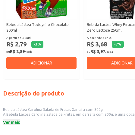
Bebida Láctea Toddynho Chocolate
Bebida Láctea Whey Piraca
200ml
Zero Lactose 250ml
A partir de 3 unid.
A partir de 3 unid.
R$ 2,79
R$ 3,68
-
3
%
-
7
%
R$ 2,89
R$ 3,97
ou
/ cada
ou
/ cada
ADICIONAR
ADICIONAR
Descrição do produto
Bebida Láctea Carolina Salada de Frutas Garrafa com 800g
A Bebida Láctea Carolina Salada de Frutas, em garrafa com 800g, é uma opçã
lanchonetes, também é uma ótima escolha para consumo em casa, oferecendo
Ver mais
Formato prático em garrafa de 800g.
Sabor Salada de Frutas.
Marca Carolina.