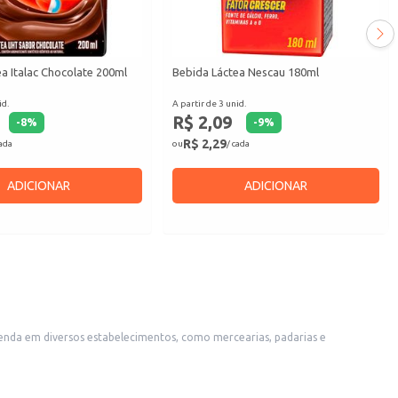
a Italac Chocolate 200ml
Bebida Láctea Nescau 180ml
id.
A partir de 3 unid.
R$ 2,09
-
8
%
-
9
%
R$ 2,29
cada
ou
/ cada
ADICIONAR
ADICIONAR
venda em diversos estabelecimentos, como mercearias, padarias e