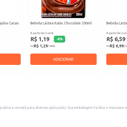
njuba Cacau
Bebida Láctea Italac Chocolate 200ml
Bebida Láct
A partir de 3 unid.
A partir de 2 un
R$ 1,19
R$ 6,59
-
8
%
R$ 1,29
R$ 6,99
ou
/ cada
ou
/ 
ADICIONAR
anuseio e armazenamento, sendo ideal para revenda em pequenos comércios, como
mercearias e conveniências, além de ser uma boa escolha para estabelecimentos que oferecem
.
gredientes.