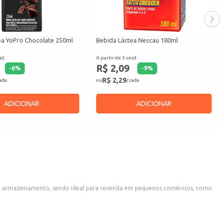
ea YoPro Chocolate 250ml
Bebida Láctea Nescau 180ml
id.
A partir de 3 unid.
R$ 2,09
-
6
%
-
9
%
R$ 2,29
cada
ou
/ cada
ADICIONAR
ADICIONAR
 lanches e sobremesas. A praticidade da embalagem também a torna adequada para uso doméstico.