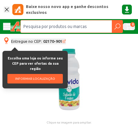
Baixe nosso novo app e ganhe descontos
exclusivos
0
Entregue no CEP:
02170-901
Escolha uma loja ou informe seu
CEP para ver ofertas da sua
região
INFORMAR LOCALIZAÇÃO
Clique na imagem para ampliar.