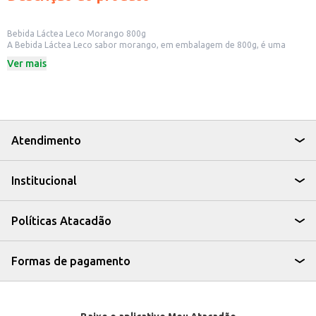
Bebida Láctea Leco Morango 800g
A Bebida Láctea Leco sabor morango, em embalagem de 800g, é uma
opção prática para quem busca um produto saboroso e versátil. Ideal para
Ver mais
consumo em casa, pode ser uma alternativa para o café da manhã ou
lanche das crianças, ou para quem busca uma bebida refrescante e
saborosa.
Dicas de Uso:
Pode ser consumida pura, gelada.
Uma boa opção para acompanhar cereais e frutas no café da manhã.
Pode ser utilizada no preparo de vitaminas e smoothies.
Atendimento
A Bebida Láctea Leco Morango é uma escolha saborosa e conveniente para
o seu dia a dia, oferecendo uma opção prática para diversos momentos.
Institucional
Políticas Atacadão
Formas de pagamento