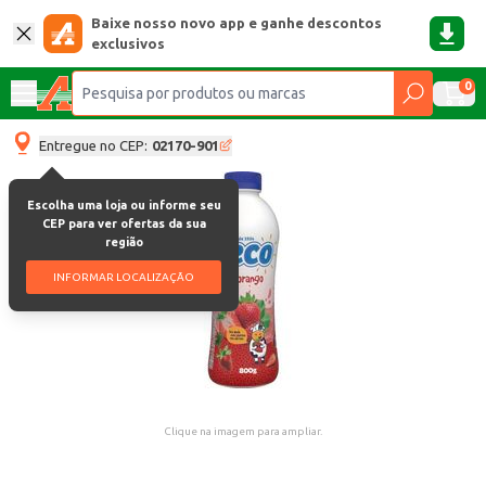
Baixe nosso novo app e ganhe descontos
exclusivos
0
Entregue no CEP:
02170-901
Escolha uma loja ou informe seu
CEP para ver ofertas da sua
região
INFORMAR LOCALIZAÇÃO
Clique na imagem para ampliar.