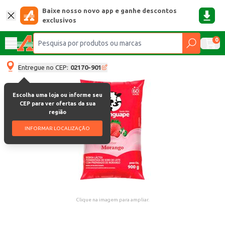
Baixe nosso novo app e ganhe descontos
exclusivos
0
Entregue no CEP:
02170-901
Escolha uma loja ou informe seu
CEP para ver ofertas da sua
região
INFORMAR LOCALIZAÇÃO
Clique na imagem para ampliar.