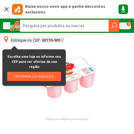
Baixe nosso novo app e ganhe descontos
exclusivos
0
Entregue no CEP:
02170-901
Escolha uma loja ou informe seu
CEP para ver ofertas da sua
região
INFORMAR LOCALIZAÇÃO
Clique na imagem para ampliar.