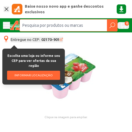
Baixe nosso novo app e ganhe descontos
exclusivos
0
Entregue no CEP:
02170-901
Escolha uma loja ou informe seu
CEP para ver ofertas da sua
região
INFORMAR LOCALIZAÇÃO
Clique na imagem para ampliar.