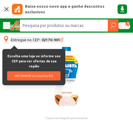
Baixe nosso novo app e ganhe descontos
exclusivos
0
Entregue no CEP:
02170-901
Escolha uma loja ou informe seu
CEP para ver ofertas da sua
região
INFORMAR LOCALIZAÇÃO
Clique na imagem para ampliar.