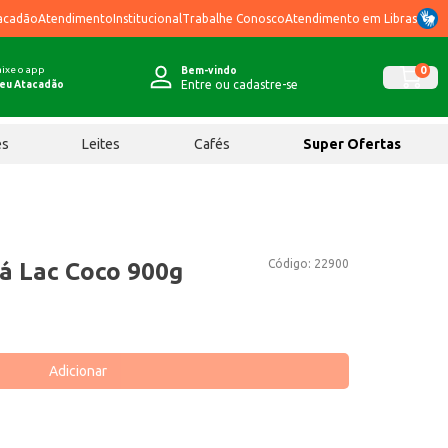
acadão
Atendimento
Institucional
Trabalhe Conosco
Atendimento em Libras
ixe o app
0
Bem-vindo
Entre ou cadastre-se
eu Atacadão
ês
Leites
Cafés
Super Ofertas
Código:
22900
iá Lac Coco 900g
Adicionar