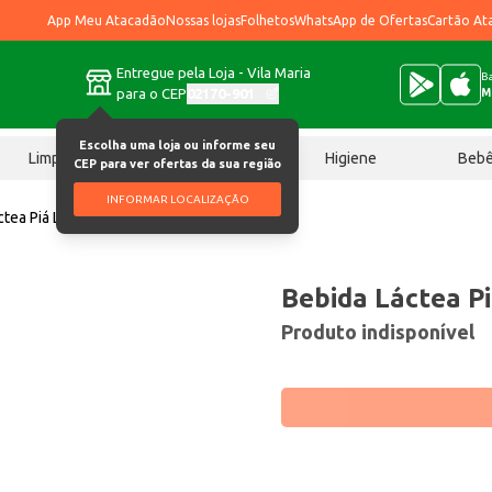
App Meu Atacadão
Nossas lojas
Folhetos
WhatsApp de Ofertas
Cartão At
Entregue pela Loja - Vila Maria
Ba
para o CEP
02170-901
M
Escolha uma loja ou informe seu
Limpeza
Chocolates
Higiene
Beb
CEP para ver ofertas da sua região
INFORMAR LOCALIZAÇÃO
ctea Piá Lac Coco 900g
Bebida Láctea P
Produto indisponível