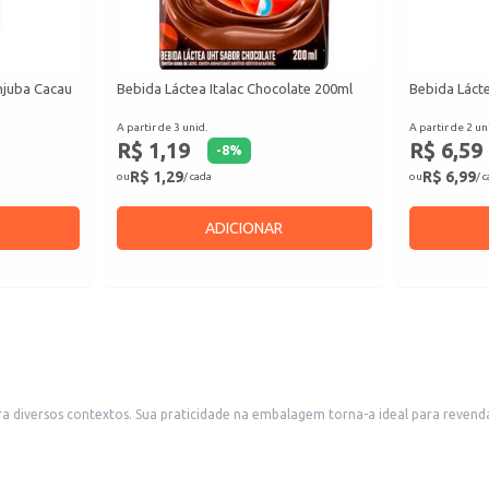
njuba Cacau
Bebida Láctea Italac Chocolate 200ml
Bebida Láct
A partir de 3 unid.
A partir de 2 un
R$ 1,19
R$ 6,59
-
8
%
R$ 1,29
R$ 6,99
ou
/ cada
ou
/ 
ADICIONAR
ios, como mercearias e conveniências, atendendo a
dividual ou familiar.