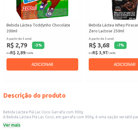
Bebida Láctea Toddynho Chocolate
Bebida Láctea Whey Piraca
200ml
Zero Lactose 250ml
A partir de 3 unid.
A partir de 3 unid.
R$ 2,79
R$ 3,68
-
3
%
-
7
%
R$ 2,89
R$ 3,97
ou
/ cada
ou
/ cada
ADICIONAR
ADICIONAR
Descrição do produto
Bebida Láctea Piá Lac Coco Garrafa com 900g
A Bebida Láctea Piá Lac Coco, em garrafa com 900g, é uma opção versátil para diversos contextos. Sua praticidade na embalagem torna-a ideal para revenda em pequenos comérc
demanda por produtos convenientes e saborosos. Também é uma boa escolha para estabelecimentos comerciais que oferecem opções de bebidas variadas aos seus clientes, como lanchonetes e restaurantes. A embalagem também se
Ver mais
adapta bem ao uso doméstico, sendo uma opção conveniente para consumo in
Dicas de uso:
Sirva gelada para um sabor mais refrescante.