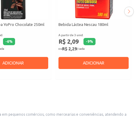
ea YoPro Chocolate 250ml
Bebida Láctea Nescau 180ml
id.
A partir de 3 unid.
R$ 2,09
-
6
%
-
9
%
R$ 2,29
cada
ou
/ cada
ADICIONAR
ADICIONAR