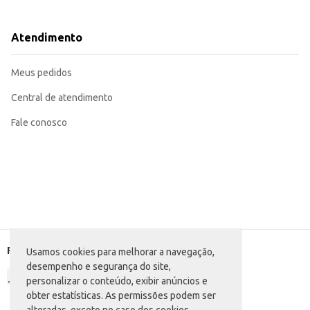
Pode ser consumida pura ou como ingrediente em receitas, como smoothies 
Ideal para complementar o cardápio de estabelecimentos comerciais que bus
Uma opção prática e saborosa para consumo em casa, em qualquer ocasião.
Atendimento
A Bebida Láctea Piá Lac Coco oferece praticidade e um sabor agradável, tornando-se um
facilita o manuseio e o armazenamento.
Marca: Piá
Meus pedidos
Departamento: Frios e congelados
Categoria: Bebida láctea
Conteúdo: 900g
Central de atendimento
EAN: 7896348844887
Fale conosco
Formas de pagamento
Usamos cookies para melhorar a navegação,
desempenho e segurança do site,
personalizar o conteúdo, exibir anúncios e
obter estatísticas. As permissões podem ser