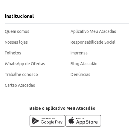
e sobremesas.
cam opções de bebidas lácteas.
Institucional
a escolha eficiente para quem busca atender a diferentes necessidades, seja no varejo o
Quem somos
Aplicativo Meu Atacadão
Nossas lojas
Responsabilidade Social
Folhetos
Imprensa
WhatsApp de Ofertas
Blog Atacadão
Trabalhe conosco
Denúncias
Cartão Atacadão
Baixe o aplicativo Meu Atacadão