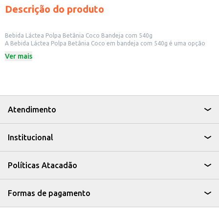
Descrição do produto
Bebida Láctea Polpa Betânia Coco Bandeja com 540g
A Bebida Láctea Polpa Betânia Coco em bandeja com 540g é uma opção
prática e saborosa. Ideal para consumo doméstico ou revenda em
Ver mais
pequenos comércios, como mercearias e lanchonetes.
Formato prático em bandeja.
Peso de 540g.
Sabor coco.
Dicas de Uso:
Sirva gelada para um refresco delicioso.
Utilize como base para sobremesas e drinks.
Atendimento
Ofereça em seu estabelecimento como opção refrescante.
A Bebida Láctea Polpa Betânia Coco oferece praticidade e sabor, sendo
uma escolha versátil para diferentes ocasiões e tipos de negócio.
Institucional
Políticas Atacadão
Formas de pagamento