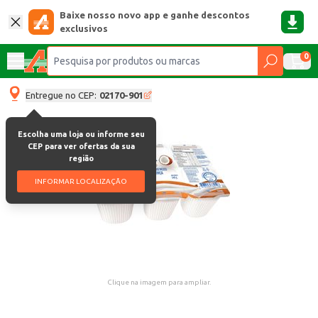
Baixe nosso novo app e ganhe descontos
exclusivos
0
Entregue no CEP:
02170-901
Escolha uma loja ou informe seu
CEP para ver ofertas da sua
região
INFORMAR LOCALIZAÇÃO
Clique na imagem para ampliar.