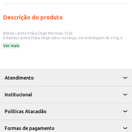
Descrição do produto
Bebida Láctea Polpa Elegê Morango 510g
A Bebida Láctea Polpa Elegê sabor morango, em embalagem de 510g, é
uma opção prática e saborosa para quem busca uma bebida refrescante.
Ver mais
Ideal para consumo em casa, lanchonetes e estabelecimentos comerciais
que desejam oferecer uma alternativa saborosa e fácil de consumir.
Dicas de Uso:
Perfeita para acompanhar lanches e refeições rápidas.
Uma boa opção para oferecer em eventos e festas.
Pode ser consumida pura ou utilizada no preparo de vitaminas e smoothies.
Ideal para revenda em mercados e pequenos comércios.
Atendimento
A Bebida Láctea Polpa Elegê Morango é uma escolha versátil que agrada
diferentes paladares, oferecendo sabor e praticidade para o seu dia a dia
ou para o seu negócio.
Institucional
Políticas Atacadão
Formas de pagamento