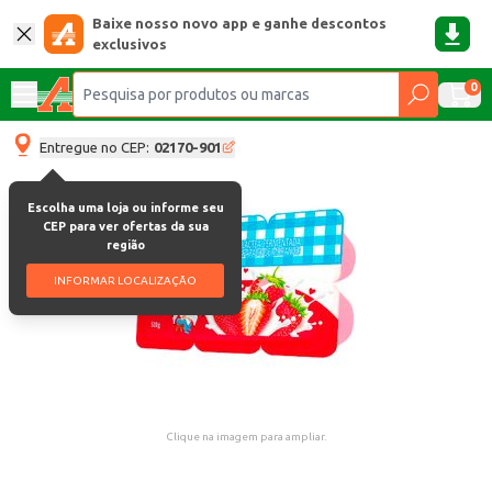
Baixe nosso novo app e ganhe descontos
exclusivos
0
Entregue no CEP:
02170-901
Escolha uma loja ou informe seu
CEP para ver ofertas da sua
região
INFORMAR LOCALIZAÇÃO
Clique na imagem para ampliar.