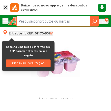
Baixe nosso novo app e ganhe descontos
exclusivos
0
Entregue no CEP:
02170-901
Escolha uma loja ou informe seu
CEP para ver ofertas da sua
região
INFORMAR LOCALIZAÇÃO
Clique na imagem para ampliar.