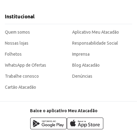
cardápio de estabelecimentos comerciais.
venda de alimentos.
.
Institucional
raticidade e sabor, oferecendo um produto de qualidade para consumidores e 
Quem somos
Aplicativo Meu Atacadão
Nossas lojas
Responsabilidade Social
Folhetos
Imprensa
WhatsApp de Ofertas
Blog Atacadão
Trabalhe conosco
Denúncias
Cartão Atacadão
Baixe o aplicativo Meu Atacadão