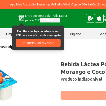
App Meu Atacadão
Nossas lojas
Folhetos
WhatsApp de Ofertas
Cartão At
Entregue pela Loja - Vila Maria
Ba
para o CEP
02170-901
M
Escolha uma loja ou informe seu
Limpeza
Chocolates
Higiene
Beb
CEP para ver ofertas da sua região
INFORMAR LOCALIZAÇÃO
ctea Polpa Itambé Morango e Coco 540g
Bebida Láctea P
Morango e Coco
Produto indisponível