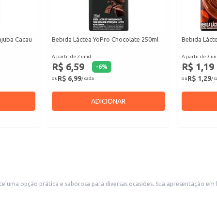
njuba Cacau
Bebida Láctea YoPro Chocolate 250ml
Bebida Lácte
A partir de 2 unid.
A partir de 3 un
R$ 6,59
R$ 1,19
-
6
%
R$ 6,99
R$ 1,29
ou
/ cada
ou
/ 
ADICIONAR
 Sua apresentação em bandeja facilita o manuseio e armazenamento, sendo ideal para revenda em
es e estabelecimentos que oferecem sobremesas ou acompanhamentos. A combinação de morango e coco