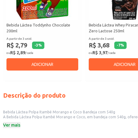
Bebida Láctea Toddynho Chocolate
Bebida Láctea Whey Piraca
200ml
Zero Lactose 250ml
A partir de 3 unid.
A partir de 3 unid.
R$ 2,79
R$ 3,68
-
3
%
-
7
%
R$ 2,89
R$ 3,97
ou
/ cada
ou
/ cada
ADICIONAR
ADICIONAR
Descrição do produto
Bebida Láctea Polpa Itambé Morango e Coco Bandeja com 540g
A Bebida Láctea Polpa Itambé Morango e Coco, em bandeja com 540g, oferece uma opção prática e saborosa para diversas ocasiões.
pequenos comércios, como mercearias e conveniências, além de ser uma boa opção para lanchonet
Ver mais
refrescante e agradável.
Dicas de uso:
Sirva gelada como sobremesa, oferecendo uma opção leve e refrescante.