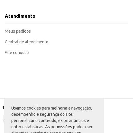
Utilize como acompanhamento de lanches e sobremesas, complementando o 
Ideal para revenda em lojas de conveniência, mercearias e outros pontos de 
Pode ser consumida diretamente da embalagem ou em recipientes individuais
Atendimento
A Bebida Láctea Polpa Itambé Morango e Coco em bandeja se destaca pela p
contribuindo para uma experiência de compra e consumo mais eficiente.
Marca: Itambé
Meus pedidos
Departamento: Frios e congelados
Categoria: Bebida láctea
Conteúdo: 540g
Central de atendimento
EAN: 7896051167006
Fale conosco
Formas de pagamento
Usamos cookies para melhorar a navegação,
desempenho e segurança do site,
personalizar o conteúdo, exibir anúncios e
obter estatísticas. As permissões podem ser