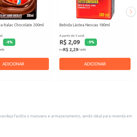
a Italac Chocolate 200ml
Bebida Láctea Nescau 180ml
id.
A partir de 3 unid.
R$ 2,09
-
8
%
-
9
%
R$ 2,29
cada
ou
/ cada
ADICIONAR
ADICIONAR
 proporciona um sabor