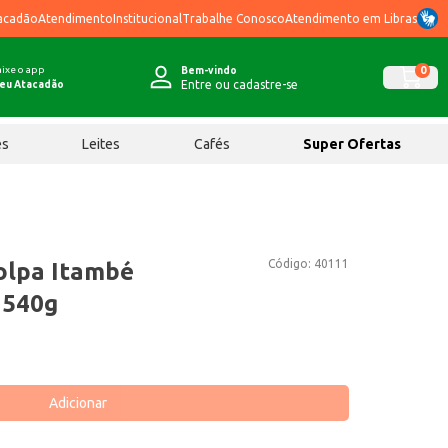
acadão
Atendimento
Institucional
Trabalhe Conosco
Atendimento em Libras
ixe o app
0
Bem-vindo
Entre ou cadastre-se
eu Atacadão
ês
Leites
Cafés
Super Ofertas
Código:
40111
olpa Itambé
 540g
Adicionar