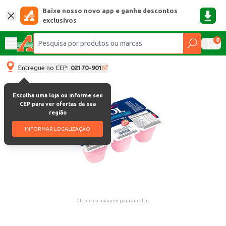
Baixe nosso novo app e ganhe descontos
exclusivos
0
Entregue no CEP:
02170-901
Escolha uma loja ou informe seu
CEP para ver ofertas da sua
região
INFORMAR LOCALIZAÇÃO
Clique na imagem para ampliar.