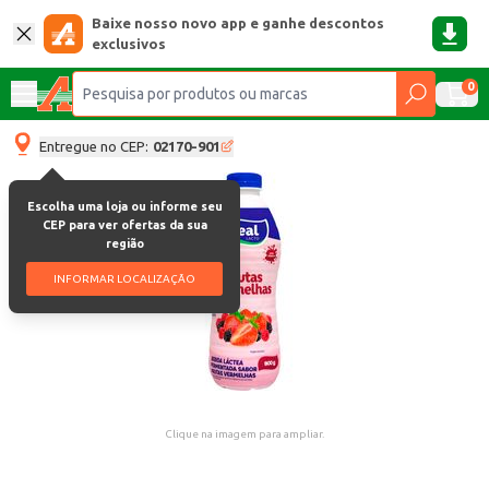
Baixe nosso novo app e ganhe descontos
exclusivos
0
Entregue no CEP:
02170-901
Escolha uma loja ou informe seu
CEP para ver ofertas da sua
região
INFORMAR LOCALIZAÇÃO
Clique na imagem para ampliar.