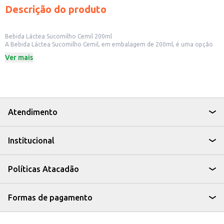
Descrição do produto
Bebida Láctea Sucomilho Cemil 200ml
A Bebida Láctea Sucomilho Cemil, em embalagem de 200ml, é uma opção
prática e saborosa para quem busca uma alternativa nutritiva e
Ver mais
refrescante. Ideal para consumo individual, ela se encaixa perfeitamente
em diversas ocasiões, seja no café da manhã, lanche da tarde ou como
acompanhamento em refeições.
Dicas de Uso:
Perfeita para levar na lancheira das crianças.
Uma opção para um lanche rápido e nutritivo em casa.
Ideal para oferecer em eventos e festas infantis.
Atendimento
Pode ser consumida pura ou utilizada em receitas.
A Bebida Láctea Sucomilho Cemil 200ml é uma escolha versátil e saborosa
para quem busca uma bebida nutritiva e com um bom custo-benefício.
Institucional
Políticas Atacadão
Formas de pagamento