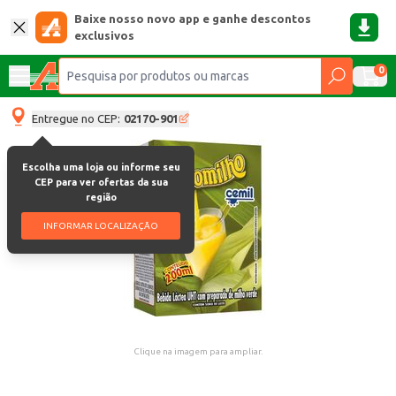
Baixe nosso novo app e ganhe descontos
exclusivos
0
Entregue no CEP:
02170-901
Escolha uma loja ou informe seu
CEP para ver ofertas da sua
região
INFORMAR LOCALIZAÇÃO
Clique na imagem para ampliar.