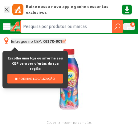
Baixe nosso novo app e ganhe descontos
exclusivos
0
Entregue no CEP:
02170-901
Escolha uma loja ou informe seu
CEP para ver ofertas da sua
região
INFORMAR LOCALIZAÇÃO
Clique na imagem para ampliar.