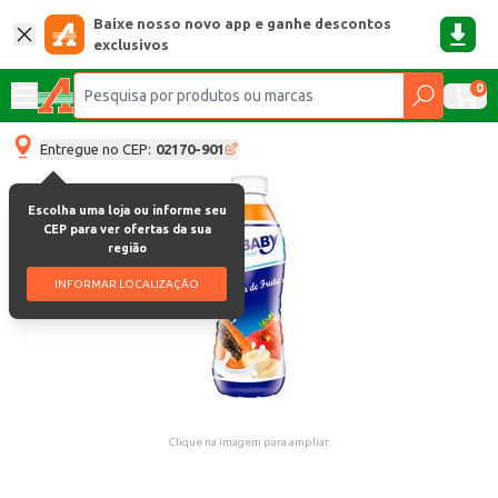
Baixe nosso novo app e ganhe descontos
exclusivos
0
Entregue no CEP:
02170-901
Escolha uma loja ou informe seu
CEP para ver ofertas da sua
região
INFORMAR LOCALIZAÇÃO
Clique na imagem para ampliar.